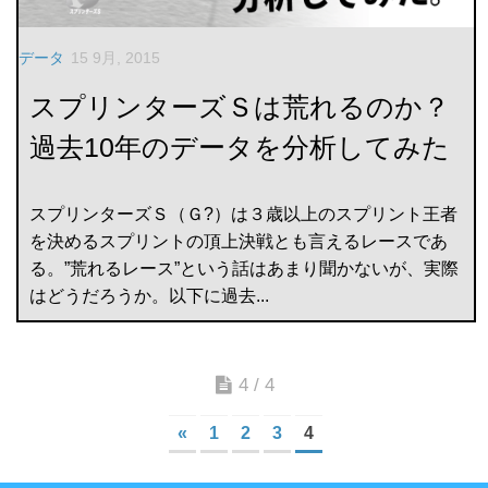
データ
15 9月, 2015
スプリンターズＳは荒れるのか？
過去10年のデータを分析してみた
スプリンターズＳ（Ｇ?）は３歳以上のスプリント王者
を決めるスプリントの頂上決戦とも言えるレースであ
る。”荒れるレース”という話はあまり聞かないが、実際
はどうだろうか。以下に過去...
4 / 4
«
1
2
3
4