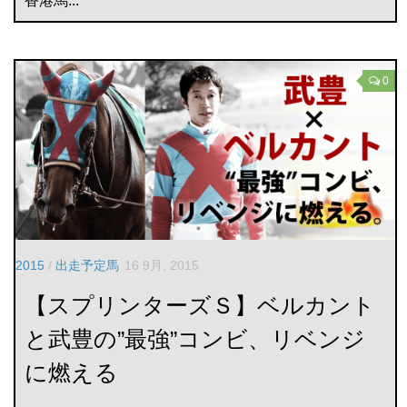
香港馬...
0
2015
/
出走予定馬
16 9月, 2015
【スプリンターズＳ】ベルカント
と武豊の”最強”コンビ、リベンジ
に燃える