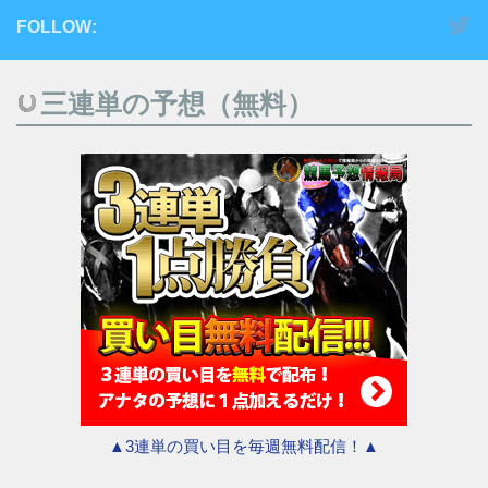
FOLLOW:
三連単の予想（無料）
▲3連単の買い目を毎週無料配信！▲