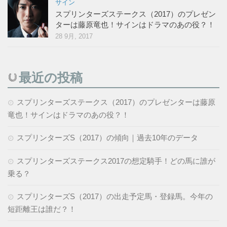
サイン
スプリンターズステークス（2017）のプレゼン
ターは藤原竜也！サインはドラマのあの役？！
28 9月, 2017
最近の投稿
スプリンターズステークス（2017）のプレゼンターは藤原
竜也！サインはドラマのあの役？！
スプリンターズS（2017）の傾向｜過去10年のデータ
スプリンターズステークス2017の想定騎手！どの馬に誰が
乗る？
スプリンターズS（2017）の出走予定馬・登録馬。今年の
短距離王は誰だ？！