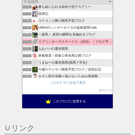
勝ち組になれる競馬予想アカデミー
116位
銭喪記
117位
コケコッコ豚の競馬予想ブログ
118位
UMAJOシンガーセイカの血統競馬Cafe
119位
＜競馬＞ 真実の瞬間を見極めるブログ
120位
スプリンターズステークス（2016）｜ブログ予想＆データ傾向
121位
なおパパの週末競馬
122位
単複推奨！鉄板◎本命馬公開ブログ
123位
うまねーの週末競馬(競馬７年生)
124位
今週のマジヤバ競馬予想ブログ／安田記念
125位
カマシ田中充興〜負けないための馬券塾
126位
このカテゴリを全て表示
好きな馬で生きていく〜勝ちたかったらのっていけ〜
127位
競馬予想＠軸馬を公開するブログ
参加する
128位
このブログに投票する
リンク