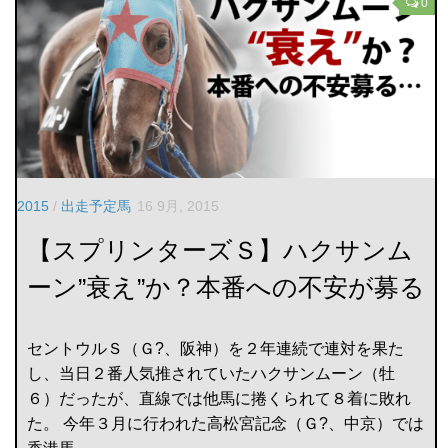
0
2015
/
出走予定馬
16 9月, 2015
【スプリンターズＳ】ハクサンム
ーン”衰え”か？本番への不安が募る
セントウルＳ（Ｇ?、阪神）を２年連続で連対を果た
し、当日２番人気推されていたハクサンムーン（牡
６）だったが、直線では他馬に捲くられて８着に敗れ
た。 今年３月に行われた高松宮記念（Ｇ?、中京）では