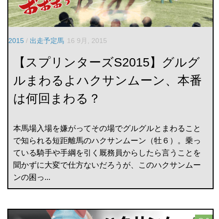
予想・見解
データ
2015
/
出走予定馬
16 9月, 2015
血統
【スプリンターズS2015】グルグ
サイン
3連単
ルまわるよハクサンムーン、本番
過去
は何回まわる？
本馬場入場を嫌がってその場でグルグルとまわること
で知られる短距離馬のハクサンムーン（牡６）。乗っ
ている騎手や手綱を引く厩務員からしたら言うことを
聞かずに大変で仕方ないだろうが、このハクサンムー
ンの困っ...