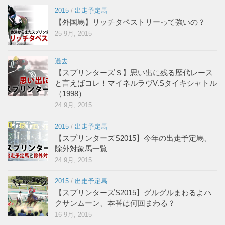
2015
/
出走予定馬
【外国馬】リッチタペストリーって強いの？
25 9月, 2015
過去
【スプリンターズＳ】思い出に残る歴代レース
と言えばコレ！マイネルラヴV.Sタイキシャトル
（1998）
24 9月, 2015
2015
/
出走予定馬
【スプリンターズS2015】今年の出走予定馬、
除外対象馬一覧
24 9月, 2015
2015
/
出走予定馬
【スプリンターズS2015】グルグルまわるよハ
クサンムーン、本番は何回まわる？
16 9月, 2015