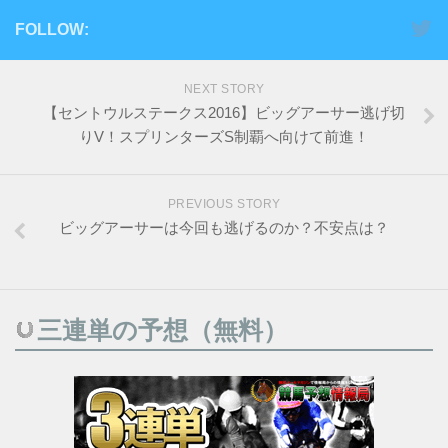
FOLLOW:
NEXT STORY
【セントウルステークス2016】ビッグアーサー逃げ切
りV！スプリンターズS制覇へ向けて前進！
PREVIOUS STORY
ビッグアーサーは今回も逃げるのか？不安点は？
三連単の予想（無料）