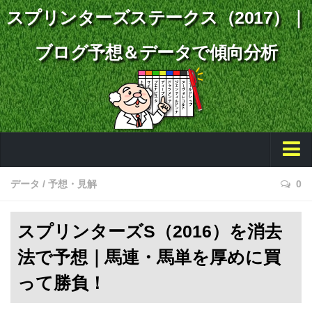
スプリンターズステークス（2017）｜
ブログ予想＆データで傾向分析
TOP
データ
/
予想・見解
0
最新記事一覧
スプリンターズS（2016）を消去
出走馬情報
法で予想｜馬連・馬単を厚めに買
2015
って勝負！
2016
2017