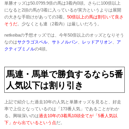
単勝オッズは50.0?99.9倍の馬は3着内0頭。さらに100倍以上
になると2頭の馬が3着に入っているが実力というよりは展開
の大きな手助けがあっての3着。
50倍以上の馬は割引いて良さ
そうだ
。少なくとも連（2着内）は厳しいだろう。
netkeibaの予想オッズでは、今年50倍以上のオッズとなりそう
なのは
サクラゴスペル
、
サトノルパン
、
レッドアリオン
、
ア
クティブミノル
の4頭。
馬連・馬単で勝負するなら5番
人気以下は割り引き
上記で紹介した過去10年の人気と単勝オッズを見ると、好走
率で上位となっているのは「1?3番人気」であることがわか
る。興味深いのは
過去10年の3着馬10頭全てが「5番人気以
下」から出ているという点
だ。