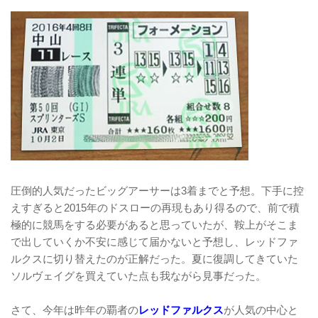
圧倒的人気だったビッグアーサーは3着までと予想。下手に控
えすぎると2015年のドスローの再現もあり得るので、前で積
極的に競馬をする必要があると思っていたが、鞍上がそこま
で出していくか不安に感じて届かないと予想し、レッドファ
ルクスに切り替えたのが正解だった。夏に復調してきていた
ソルヴェイグを買えていた点も我ながら見事だった。
さて、今年は昨年の覇者の
レッドファルクス
が人気の中心と