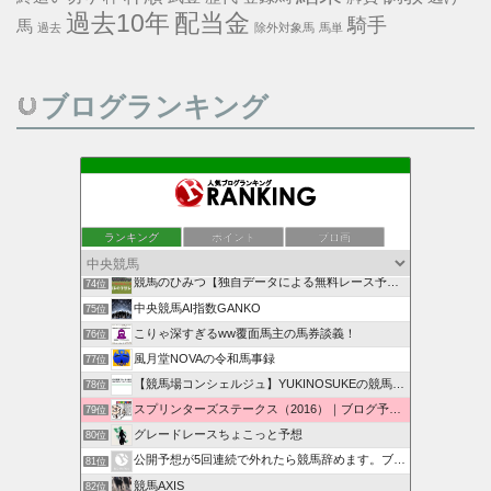
過去10年
配当金
騎手
馬
過去
除外対象馬
馬単
ブログランキング
日本丸の中央競馬新聞
72位
ランキング
ポイント
ブロ画
一撃の競馬 道無道我競馬道！
73位
競馬のひみつ【独自データによる無料レース予想ブログ】
74位
中央競馬AI指数GANKO
75位
こりゃ深すぎるww覆面馬主の馬券談義！
76位
風月堂NOVAの令和馬事録
77位
【競馬場コンシェルジュ】YUKINOSUKEの競馬ブログ
78位
スプリンターズステークス（2016）｜ブログ予想＆データ傾向
79位
グレードレースちょこっと予想
80位
公開予想が5回連続で外れたら競馬辞めます。ブログ
81位
競馬AXIS
82位