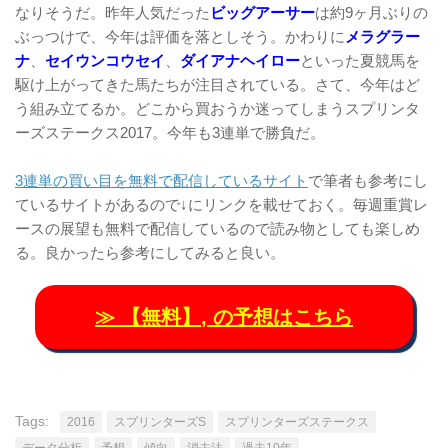
なりそうだ。昨年人気だった
ビッグアーサー
は約9ヶ月ぶりの
ぶっつけで、今年は評価を落としそう。かわりに
メラグラー
ナ
、
セイウンコウセイ
、
ダイアナヘイロー
といった夏競馬を
駆け上がってきた馬たちが注目されている。さて、今年はど
う組み立てるか。どこから買おうか迷ってしまうスプリンタ
ーズステークス2017。今年も3連単で勝負だ。
3連単の買い目を無料で配信しているサイト
で筆者も参考にし
ているサイトがあるので↓にリンクを載せておく。毎週重賞レ
ースの展望も無料で配信しているので読み物としても楽しめ
る。良かったら参考にしてみると良い。
≫ 【無料】
,
の予想はこちら
Tags:
2016
スプリンターズS
スプリンターズステークス