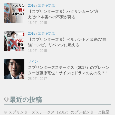
2015
/
出走予定馬
【スプリンターズＳ】ハクサンムーン”衰
え”か？本番への不安が募る
16 9月, 2015
2015
/
出走予定馬
【スプリンターズＳ】ベルカントと武豊の”最
強”コンビ、リベンジに燃える
16 9月, 2015
サイン
スプリンターズステークス（2017）のプレゼン
ターは藤原竜也！サインはドラマのあの役？！
28 9月, 2017
最近の投稿
スプリンターズステークス（2017）のプレゼンターは藤原