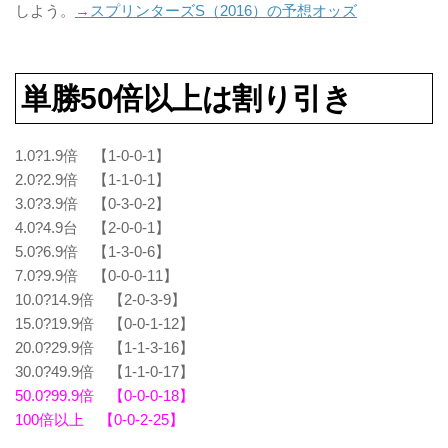
しよう。
→スプリンターズS（2016）の予想オッズ
単勝50倍以上は割り引き
1.0?1.9倍 【1-0-0-1】
2.0?2.9倍 【1-1-0-1】
3.0?3.9倍 【0-3-0-2】
4.0?4.9台 【2-0-0-1】
5.0?6.9倍 【1-3-0-6】
7.0?9.9倍 【0-0-0-11】
10.0?14.9倍 【2-0-3-9】
15.0?19.9倍 【0-0-1-12】
20.0?29.9倍 【1-1-3-16】
30.0?49.9倍 【1-1-0-17】
50.0?99.9倍 【0-0-0-18】
100倍以上 【0-0-2-25】