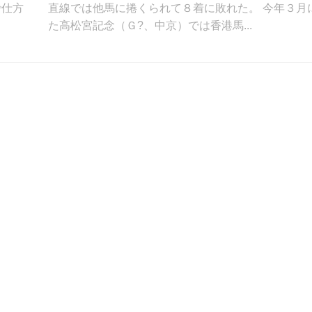
で仕方
直線では他馬に捲くられて８着に敗れた。 今年３月
た高松宮記念（Ｇ?、中京）では香港馬...