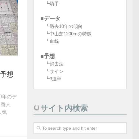
┗
騎手
■
データ
┗
過去10年の傾向
┗
中山芝1200mの特徴
┗
血統
■
予想
┗
消去法
┗
サイン
で予想
┗
3連単
0年のデ
4番人
サイト内検索
2番人気