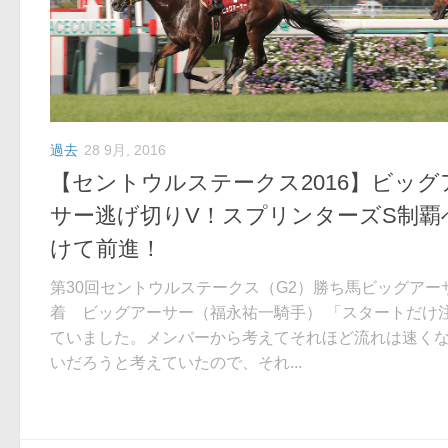
過去
28 9月, 2016
【セントウルステークス2016】ビッグ
サー逃げ切りV！スプリンターズS制覇
けて前進！
第30回セントウルステークス（G2）勝ち馬ビッグアーサ
着 ビッグアーサー（福永祐一騎手） 「スタートだけ
ていました。メンバーから考えてそれほど流れは速く
いだろうと考えていたので、それ...