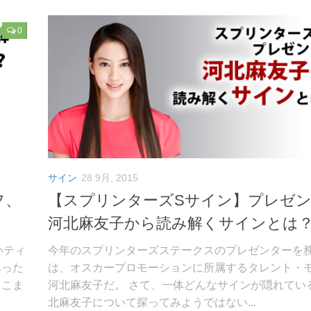
0
サイン
28 9月, 2015
フ、
【スプリンターズSサイン】プレゼ
河北麻友子から読み解くサインとは
いティ
今年のスプリンターズステークスのプレゼンターを
あった
は、オスカープロモーションに所属するタレント・
ここま
河北麻友子だ。 さて、一体どんなサインが隠れてい
北麻友子について探ってみようではない...