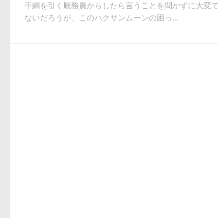
手綱を引く厩務員からしたら言うことを聞かずに大変
ないだろうが、このハクサンムーンの困っ...