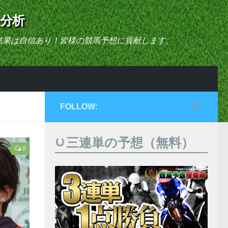
向分析
結果は自信あり！皆様の競馬予想に貢献します。
FOLLOW:
三連単の予想（無料）
0