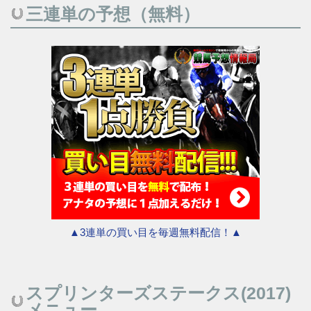
三連単の予想（無料）
▲3連単の買い目を毎週無料配信！▲
スプリンターズステークス(2017)
メニュー