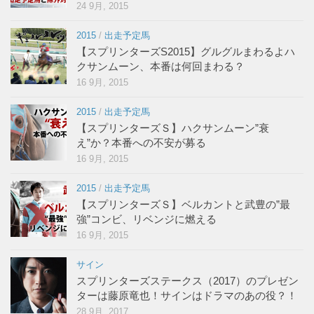
24 9月, 2015
2015
/
出走予定馬
【スプリンターズS2015】グルグルまわるよハ
クサンムーン、本番は何回まわる？
16 9月, 2015
2015
/
出走予定馬
【スプリンターズＳ】ハクサンムーン”衰
え”か？本番への不安が募る
16 9月, 2015
2015
/
出走予定馬
【スプリンターズＳ】ベルカントと武豊の”最
強”コンビ、リベンジに燃える
16 9月, 2015
サイン
スプリンターズステークス（2017）のプレゼン
ターは藤原竜也！サインはドラマのあの役？！
28 9月, 2017