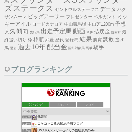
スプリンター
馬
ズステークス
データ
セントウルステークス
ハク
ビッグアーサー
ミッ
サンムーン
プレゼンター
ベルカント
キーアイル
予想
ロードカナロア
中山競馬場
中山芝1200m
傾向
出走予定馬
動画
人気
払戻金
最
先行馬
単勝
旋回癖
結果
枠順
調教
終追い切り
枠
武豊
歴代
登録馬
脚質
逃げ
過去10年
配当金
騎手
馬
過去
除外対象馬
馬単
ブログランキング
発掘競馬！志向の選択馬券術
115位
ランキング
ポイント
ブロ画
たっぷたっぷのブログ
116位
銭喪記
117位
コケコッコ豚の競馬予想ブログ
118位
UMAJOシンガーセイカの血統競馬Cafe
119位