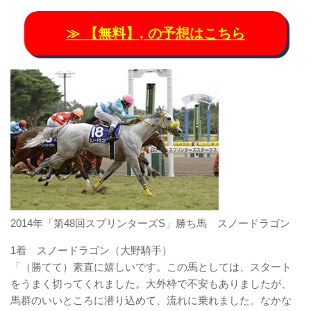
予想・見解
≫ 【無料】
,
の予想はこちら
データ
血統
サイン
3連単
過去
2014年「第48回スプリンターズS」勝ち馬 スノードラゴン
1着 スノードラゴン（大野騎手）
「（勝てて）素直に嬉しいです。この馬としては、スタート
をうまく切ってくれました。大外枠で不安もありましたが、
馬群のいいところに潜り込めて、流れに乗れました。なかな