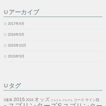
アーカイブ
2017年9月
2016年9月
2015年10月
2015年9月
タグ
2015
オッズ
3連単
2016
コース
サイン競
クルクル
グルグル
スプリンターズS