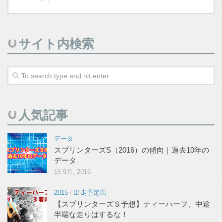
サイト内検索
人気記事
データ
スプリンターズS（2016）の傾向｜過去10年の
データ
15 9月, 2016
2015
/
出走予定馬
【スプリンターズＳ予想】ティーハーフ、中途
半端な走りはするな！