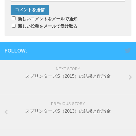
新しいコメントをメールで通知
新しい投稿をメールで受け取る
FOLLOW:
NEXT STORY
スプリンターズS（2015）の結果と配当金
PREVIOUS STORY
スプリンターズS（2013）の結果と配当金