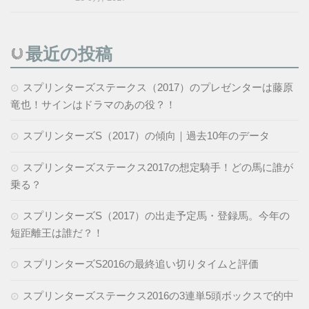
最近の投稿
スプリンターズステークス（2017）のプレゼンターは藤原
竜也！サインはドラマのあの役？！
スプリンターズS（2017）の傾向｜過去10年のデータ
スプリンターズステークス2017の想定騎手！どの馬に誰が
乗る？
スプリンターズS（2017）の出走予定馬・登録馬。今年の
短距離王は誰だ？！
スプリンターズS2016の最終追い切りタイムと評価
スプリンターズステークス2016の3連単5頭ボックスで的中